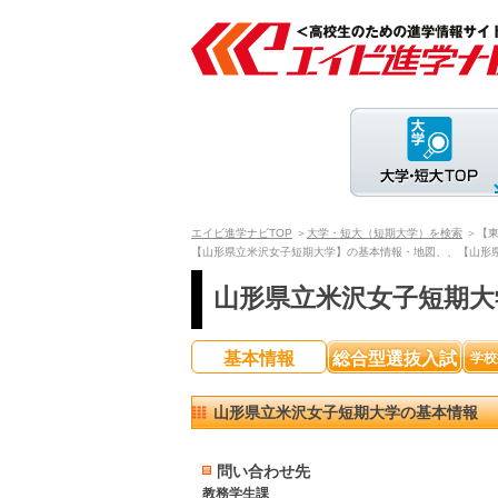
エイビ進学ナビTOP
＞
大学・短大（短期大学）を検索
＞【
【山形県立米沢女子短期大学】の基本情報・地図、、【山形
山形県立米沢女子短期大
基本情報
総合型選抜入試
学校
山形県立米沢女子短期大学の基本情報
問い合わせ先
教務学生課