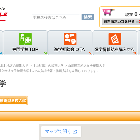
0
現在
資料請求カゴを見る
新規登録
ロ
東北】地方の短期大学
＞【山形県】の短期大学
＞山形県立米沢女子短期大学
県立米沢女子短期大学】のAO入試情報・推薦入試を表示しております。
学
推薦型選抜入試