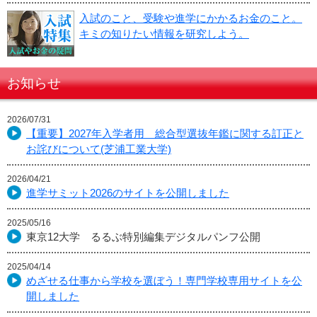
入試のこと、受験や進学にかかるお金のこと。
キミの知りたい情報を研究しよう。
お知らせ
2026/07/31
【重要】2027年入学者用 総合型選抜年鑑に関する訂正と
お詫びについて(芝浦工業大学)
2026/04/21
進学サミット2026のサイトを公開しました
2025/05/16
東京12大学 るるぶ特別編集デジタルパンフ公開
2025/04/14
めざせる仕事から学校を選ぼう！専門学校専用サイトを公
開しました