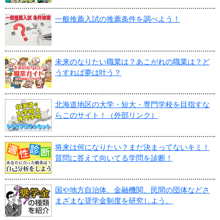
一般推薦入試の推薦条件を調べよう！
未来のなりたい職業は？あこがれの職業は？ど
うすれば夢は叶う？
北海道地区の大学・短大・専門学校を目指すな
らこのサイト！（外部リンク）
将来は何になりたい？まだ決まってないキミ！
質問に答えて向いてる学問を診断！
国や地方自治体、金融機関、民間の団体などさ
まざまな奨学金制度を研究しよう。