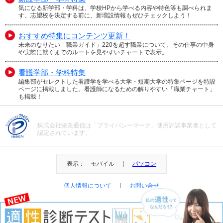
気になる新学部・学科は、学校HPから学べる内容や特色等も調べられま
す。志望校を決定する前に、新増設情報もぜひチェックしよう！
おすすめ特集にコンテンツ更新！
未来のなりたい「職業ガイド」220を超す職業について、その仕事の中身
や実際に就くまでのルートを見やすいチャートで表示。
看護学部・学科特集
編集部がセレクトした看護学を学べる大学・短期大学の特集ページを特設
ページに掲載しました。看護師になるための解りやすい「職業チャート」
も掲載！
株式会社栄美通信は「プライバシーマーク」使用許諾事業者として
認定されています。
表示： モバイル ｜
パソコン
個人情報について
｜
お問い合せ
＠Eibi Tsushin All Right Reserved.