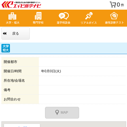
0
件
戻る
開催都市
開催日/時間
年0月0日(火)
所在地/会場名
備考
お問合わせ
MAP