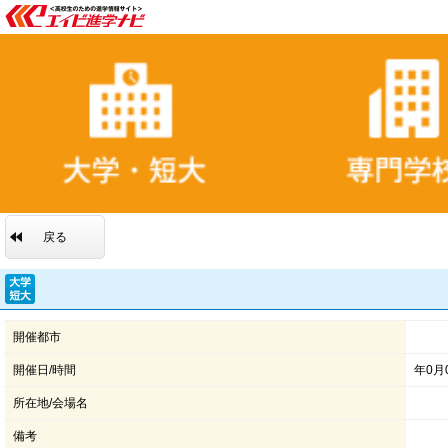
戻る
開催都市
開催日/時間
年0月
所在地/会場名
備考