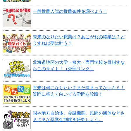
一般推薦入試の推薦条件を調べよう！
未来のなりたい職業は？あこがれの職業は？ど
うすれば夢は叶う？
北海道地区の大学・短大・専門学校を目指すな
らこのサイト！（外部リンク）
将来は何になりたい？まだ決まってないキミ！
質問に答えて向いてる学問を診断！
国や地方自治体、金融機関、民間の団体などさ
まざまな奨学金制度を研究しよう。