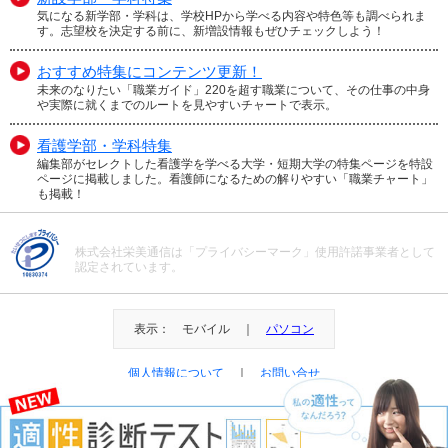
気になる新学部・学科は、学校HPから学べる内容や特色等も調べられま
す。志望校を決定する前に、新増設情報もぜひチェックしよう！
おすすめ特集にコンテンツ更新！
未来のなりたい「職業ガイド」220を超す職業について、その仕事の中身
や実際に就くまでのルートを見やすいチャートで表示。
看護学部・学科特集
編集部がセレクトした看護学を学べる大学・短期大学の特集ページを特設
ページに掲載しました。看護師になるための解りやすい「職業チャート」
も掲載！
株式会社栄美通信は「プライバシーマーク」使用許諾事業者として
認定されています。
表示： モバイル ｜
パソコン
個人情報について
｜
お問い合せ
＠Eibi Tsushin All Right Reserved.