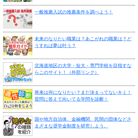
一般推薦入試の推薦条件を調べよう！
未来のなりたい職業は？あこがれの職業は？ど
うすれば夢は叶う？
北海道地区の大学・短大・専門学校を目指すな
らこのサイト！（外部リンク）
将来は何になりたい？まだ決まってないキミ！
質問に答えて向いてる学問を診断！
国や地方自治体、金融機関、民間の団体などさ
まざまな奨学金制度を研究しよう。