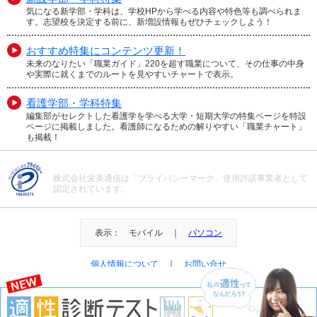
気になる新学部・学科は、学校HPから学べる内容や特色等も調べられま
す。志望校を決定する前に、新増設情報もぜひチェックしよう！
おすすめ特集にコンテンツ更新！
未来のなりたい「職業ガイド」220を超す職業について、その仕事の中身
や実際に就くまでのルートを見やすいチャートで表示。
看護学部・学科特集
編集部がセレクトした看護学を学べる大学・短期大学の特集ページを特設
ページに掲載しました。看護師になるための解りやすい「職業チャート」
も掲載！
株式会社栄美通信は「プライバシーマーク」使用許諾事業者として
認定されています。
表示： モバイル ｜
パソコン
個人情報について
｜
お問い合せ
＠Eibi Tsushin All Right Reserved.