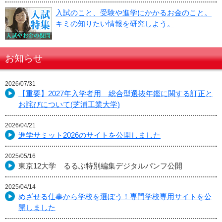
入試のこと、受験や進学にかかるお金のこと。
キミの知りたい情報を研究しよう。
お知らせ
2026/07/31
【重要】2027年入学者用 総合型選抜年鑑に関する訂正と
お詫びについて(芝浦工業大学)
2026/04/21
進学サミット2026のサイトを公開しました
2025/05/16
東京12大学 るるぶ特別編集デジタルパンフ公開
2025/04/14
めざせる仕事から学校を選ぼう！専門学校専用サイトを公
開しました