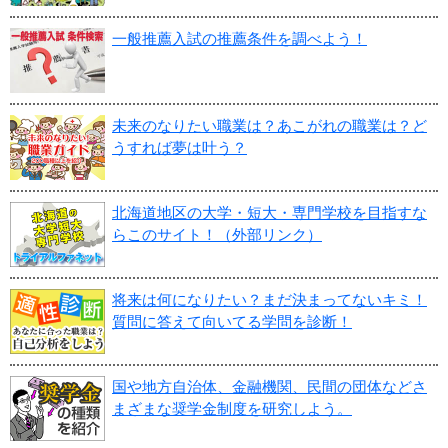
一般推薦入試の推薦条件を調べよう！
未来のなりたい職業は？あこがれの職業は？ど
うすれば夢は叶う？
北海道地区の大学・短大・専門学校を目指すな
らこのサイト！（外部リンク）
将来は何になりたい？まだ決まってないキミ！
質問に答えて向いてる学問を診断！
国や地方自治体、金融機関、民間の団体などさ
まざまな奨学金制度を研究しよう。