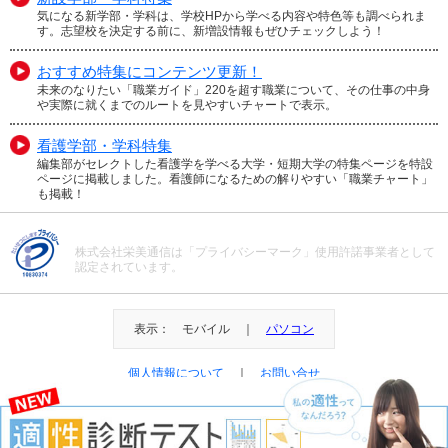
気になる新学部・学科は、学校HPから学べる内容や特色等も調べられま
す。志望校を決定する前に、新増設情報もぜひチェックしよう！
おすすめ特集にコンテンツ更新！
未来のなりたい「職業ガイド」220を超す職業について、その仕事の中身
や実際に就くまでのルートを見やすいチャートで表示。
看護学部・学科特集
編集部がセレクトした看護学を学べる大学・短期大学の特集ページを特設
ページに掲載しました。看護師になるための解りやすい「職業チャート」
も掲載！
株式会社栄美通信は「プライバシーマーク」使用許諾事業者として
認定されています。
表示： モバイル ｜
パソコン
個人情報について
｜
お問い合せ
＠Eibi Tsushin All Right Reserved.