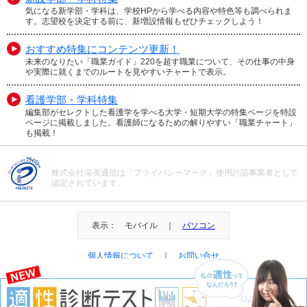
気になる新学部・学科は、学校HPから学べる内容や特色等も調べられま
す。志望校を決定する前に、新増設情報もぜひチェックしよう！
おすすめ特集にコンテンツ更新！
未来のなりたい「職業ガイド」220を超す職業について、その仕事の中身
や実際に就くまでのルートを見やすいチャートで表示。
看護学部・学科特集
編集部がセレクトした看護学を学べる大学・短期大学の特集ページを特設
ページに掲載しました。看護師になるための解りやすい「職業チャート」
も掲載！
株式会社栄美通信は「プライバシーマーク」使用許諾事業者として
認定されています。
表示： モバイル ｜
パソコン
個人情報について
｜
お問い合せ
＠Eibi Tsushin All Right Reserved.