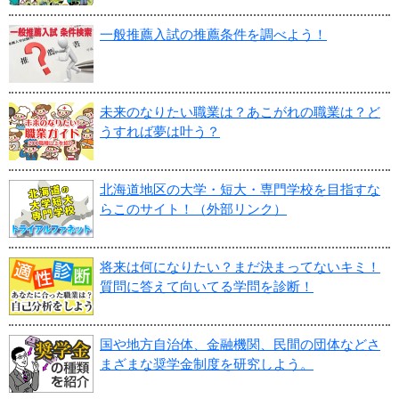
一般推薦入試の推薦条件を調べよう！
未来のなりたい職業は？あこがれの職業は？ど
うすれば夢は叶う？
北海道地区の大学・短大・専門学校を目指すな
らこのサイト！（外部リンク）
将来は何になりたい？まだ決まってないキミ！
質問に答えて向いてる学問を診断！
国や地方自治体、金融機関、民間の団体などさ
まざまな奨学金制度を研究しよう。