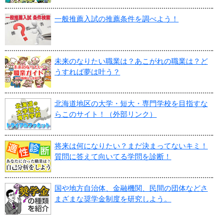
一般推薦入試の推薦条件を調べよう！
未来のなりたい職業は？あこがれの職業は？ど
うすれば夢は叶う？
北海道地区の大学・短大・専門学校を目指すな
らこのサイト！（外部リンク）
将来は何になりたい？まだ決まってないキミ！
質問に答えて向いてる学問を診断！
国や地方自治体、金融機関、民間の団体などさ
まざまな奨学金制度を研究しよう。