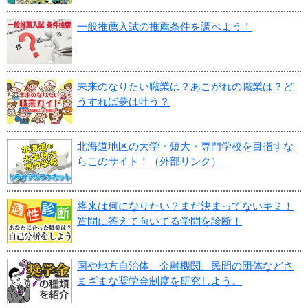
一般推薦入試の推薦条件を調べよう！
未来のなりたい職業は？あこがれの職業は？ど
うすれば夢は叶う？
北海道地区の大学・短大・専門学校を目指すな
らこのサイト！（外部リンク）
将来は何になりたい？まだ決まってないキミ！
質問に答えて向いてる学問を診断！
国や地方自治体、金融機関、民間の団体などさ
まざまな奨学金制度を研究しよう。