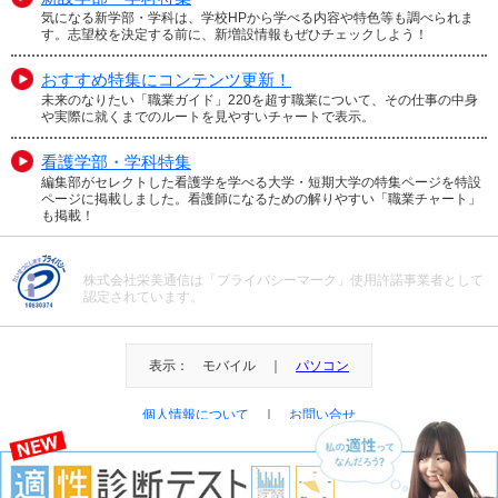
気になる新学部・学科は、学校HPから学べる内容や特色等も調べられま
す。志望校を決定する前に、新増設情報もぜひチェックしよう！
おすすめ特集にコンテンツ更新！
未来のなりたい「職業ガイド」220を超す職業について、その仕事の中身
や実際に就くまでのルートを見やすいチャートで表示。
看護学部・学科特集
編集部がセレクトした看護学を学べる大学・短期大学の特集ページを特設
ページに掲載しました。看護師になるための解りやすい「職業チャート」
も掲載！
株式会社栄美通信は「プライバシーマーク」使用許諾事業者として
認定されています。
表示： モバイル ｜
パソコン
個人情報について
｜
お問い合せ
＠Eibi Tsushin All Right Reserved.