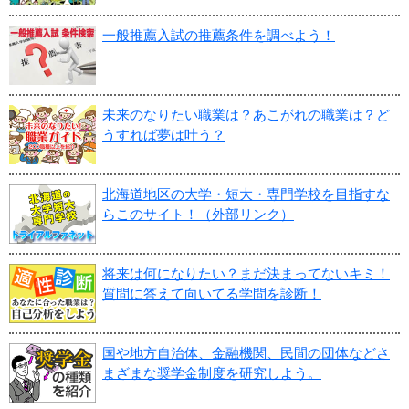
一般推薦入試の推薦条件を調べよう！
未来のなりたい職業は？あこがれの職業は？ど
うすれば夢は叶う？
北海道地区の大学・短大・専門学校を目指すな
らこのサイト！（外部リンク）
将来は何になりたい？まだ決まってないキミ！
質問に答えて向いてる学問を診断！
国や地方自治体、金融機関、民間の団体などさ
まざまな奨学金制度を研究しよう。