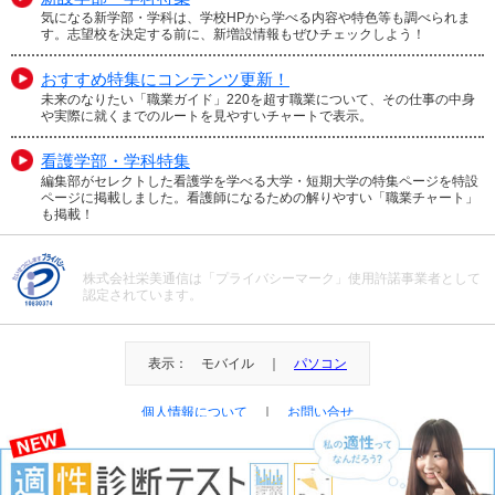
気になる新学部・学科は、学校HPから学べる内容や特色等も調べられま
す。志望校を決定する前に、新増設情報もぜひチェックしよう！
おすすめ特集にコンテンツ更新！
未来のなりたい「職業ガイド」220を超す職業について、その仕事の中身
や実際に就くまでのルートを見やすいチャートで表示。
看護学部・学科特集
編集部がセレクトした看護学を学べる大学・短期大学の特集ページを特設
ページに掲載しました。看護師になるための解りやすい「職業チャート」
も掲載！
株式会社栄美通信は「プライバシーマーク」使用許諾事業者として
認定されています。
表示： モバイル ｜
パソコン
個人情報について
｜
お問い合せ
＠Eibi Tsushin All Right Reserved.