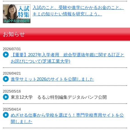
入試のこと、受験や進学にかかるお金のこと。
キミの知りたい情報を研究しよう。
お知らせ
2026/07/31
【重要】2027年入学者用 総合型選抜年鑑に関する訂正と
お詫びについて(芝浦工業大学)
2026/04/21
進学サミット2026のサイトを公開しました
2025/05/16
東京12大学 るるぶ特別編集デジタルパンフ公開
2025/04/14
めざせる仕事から学校を選ぼう！専門学校専用サイトを公
開しました