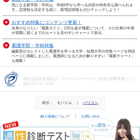
気になる新学部・学科は、学校HPから学べる内容や特色等も調べられま
す。志望校を決定する前に、新増設情報もぜひチェックしよう！
おすすめ特集にコンテンツ更新！
未来のなりたい「職業ガイド」220を超す職業について、その仕事の中身
や実際に就くまでのルートを見やすいチャートで表示。
看護学部・学科特集
編集部がセレクトした看護学を学べる大学・短期大学の特集ページを特設
ページに掲載しました。看護師になるための解りやすい「職業チャート」
も掲載！
株式会社栄美通信は「プライバシーマーク」使用許諾事業者として
認定されています。
表示： モバイル ｜
パソコン
個人情報について
｜
お問い合せ
＠Eibi Tsushin All Right Reserved.