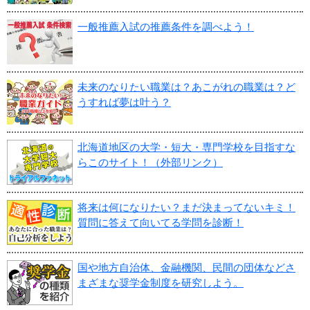
一般推薦入試の推薦条件を調べよう！
未来のなりたい職業は？あこがれの職業は？ど
うすれば夢は叶う？
北海道地区の大学・短大・専門学校を目指すな
らこのサイト！（外部リンク）
将来は何になりたい？まだ決まってないキミ！
質問に答えて向いてる学問を診断！
国や地方自治体、金融機関、民間の団体などさ
まざまな奨学金制度を研究しよう。