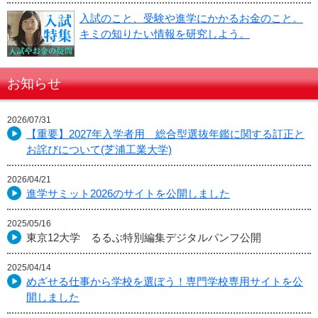
入試のこと、受験や進学にかかるお金のこと。
キミの知りたい情報を研究しよう。
お知らせ
2026/07/31
【重要】2027年入学者用 総合型選抜年鑑に関する訂正と
お詫びについて(芝浦工業大学)
2026/04/21
進学サミット2026のサイトを公開しました
2025/05/16
東京12大学 るるぶ特別編集デジタルパンフ公開
2025/04/14
めざせる仕事から学校を選ぼう！専門学校専用サイトを公
開しました