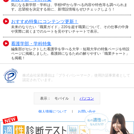
気になる新学部・学科は、学校HPから学べる内容や特色等も調べられま
す。志望校を決定する前に、新増設情報もぜひチェックしよう！
おすすめ特集にコンテンツ更新！
未来のなりたい「職業ガイド」220を超す職業について、その仕事の中身
や実際に就くまでのルートを見やすいチャートで表示。
看護学部・学科特集
編集部がセレクトした看護学を学べる大学・短期大学の特集ページを特設
ページに掲載しました。看護師になるための解りやすい「職業チャート」
も掲載！
株式会社栄美通信は「プライバシーマーク」使用許諾事業者として
認定されています。
表示： モバイル ｜
パソコン
個人情報について
｜
お問い合せ
＠Eibi Tsushin All Right Reserved.