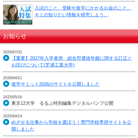
入試のこと、受験や進学にかかるお金のこと。
キミの知りたい情報を研究しよう。
お知らせ
2026/07/31
【重要】2027年入学者用 総合型選抜年鑑に関する訂正と
お詫びについて(芝浦工業大学)
2026/04/21
進学サミット2026のサイトを公開しました
2025/05/16
東京12大学 るるぶ特別編集デジタルパンフ公開
2025/04/14
めざせる仕事から学校を選ぼう！専門学校専用サイトを公
開しました