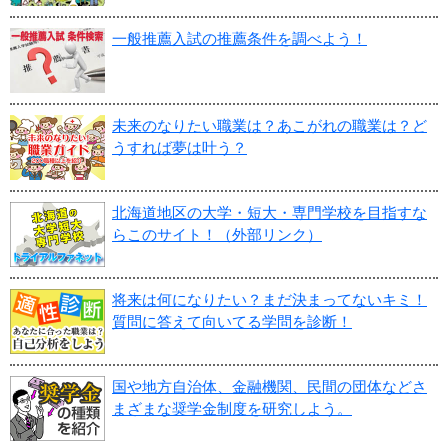
一般推薦入試の推薦条件を調べよう！
未来のなりたい職業は？あこがれの職業は？ど
うすれば夢は叶う？
北海道地区の大学・短大・専門学校を目指すな
らこのサイト！（外部リンク）
将来は何になりたい？まだ決まってないキミ！
質問に答えて向いてる学問を診断！
国や地方自治体、金融機関、民間の団体などさ
まざまな奨学金制度を研究しよう。