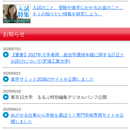
入試のこと、受験や進学にかかるお金のこと。
キミの知りたい情報を研究しよう。
お知らせ
2026/07/31
【重要】2027年入学者用 総合型選抜年鑑に関する訂正と
お詫びについて(芝浦工業大学)
2026/04/21
進学サミット2026のサイトを公開しました
2025/05/16
東京12大学 るるぶ特別編集デジタルパンフ公開
2025/04/14
めざせる仕事から学校を選ぼう！専門学校専用サイトを公
開しました