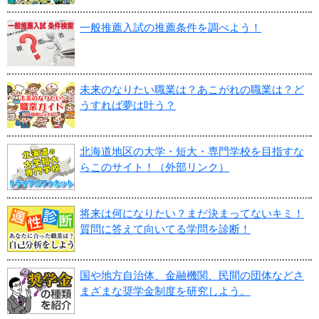
一般推薦入試の推薦条件を調べよう！
未来のなりたい職業は？あこがれの職業は？ど
うすれば夢は叶う？
北海道地区の大学・短大・専門学校を目指すな
らこのサイト！（外部リンク）
将来は何になりたい？まだ決まってないキミ！
質問に答えて向いてる学問を診断！
国や地方自治体、金融機関、民間の団体などさ
まざまな奨学金制度を研究しよう。