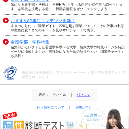
気になる新学部・学科は、学校HPから学べる内容や特色等も調べられま
す。志望校を決定する前に、新増設情報もぜひチェックしよう！
おすすめ特集にコンテンツ更新！
未来のなりたい「職業ガイド」220を超す職業について、その仕事の中身
や実際に就くまでのルートを見やすいチャートで表示。
看護学部・学科特集
編集部がセレクトした看護学を学べる大学・短期大学の特集ページを特設
ページに掲載しました。看護師になるための解りやすい「職業チャート」
も掲載！
株式会社栄美通信は「プライバシーマーク」使用許諾事業者として
認定されています。
表示： モバイル ｜
パソコン
個人情報について
｜
お問い合せ
＠Eibi Tsushin All Right Reserved.