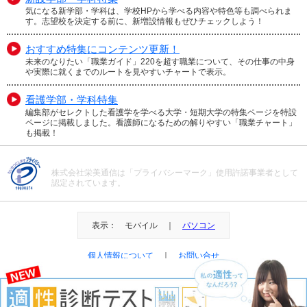
気になる新学部・学科は、学校HPから学べる内容や特色等も調べられま
す。志望校を決定する前に、新増設情報もぜひチェックしよう！
おすすめ特集にコンテンツ更新！
未来のなりたい「職業ガイド」220を超す職業について、その仕事の中身
や実際に就くまでのルートを見やすいチャートで表示。
看護学部・学科特集
編集部がセレクトした看護学を学べる大学・短期大学の特集ページを特設
ページに掲載しました。看護師になるための解りやすい「職業チャート」
も掲載！
株式会社栄美通信は「プライバシーマーク」使用許諾事業者として
認定されています。
表示： モバイル ｜
パソコン
個人情報について
｜
お問い合せ
＠Eibi Tsushin All Right Reserved.