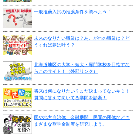
一般推薦入試の推薦条件を調べよう！
未来のなりたい職業は？あこがれの職業は？ど
うすれば夢は叶う？
北海道地区の大学・短大・専門学校を目指すな
らこのサイト！（外部リンク）
将来は何になりたい？まだ決まってないキミ！
質問に答えて向いてる学問を診断！
国や地方自治体、金融機関、民間の団体などさ
まざまな奨学金制度を研究しよう。