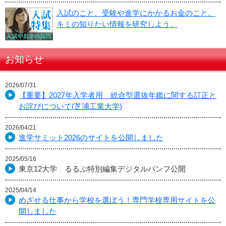
入試のこと、受験や進学にかかるお金のこと。
キミの知りたい情報を研究しよう。
お知らせ
2026/07/31
【重要】2027年入学者用 総合型選抜年鑑に関する訂正と
お詫びについて(芝浦工業大学)
2026/04/21
進学サミット2026のサイトを公開しました
2025/05/16
東京12大学 るるぶ特別編集デジタルパンフ公開
2025/04/14
めざせる仕事から学校を選ぼう！専門学校専用サイトを公
開しました