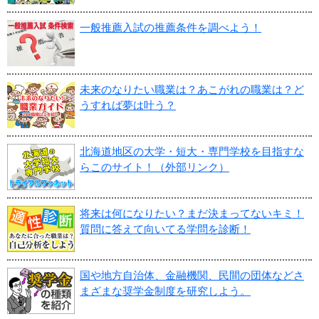
一般推薦入試の推薦条件を調べよう！
未来のなりたい職業は？あこがれの職業は？ど
うすれば夢は叶う？
北海道地区の大学・短大・専門学校を目指すな
らこのサイト！（外部リンク）
将来は何になりたい？まだ決まってないキミ！
質問に答えて向いてる学問を診断！
国や地方自治体、金融機関、民間の団体などさ
まざまな奨学金制度を研究しよう。