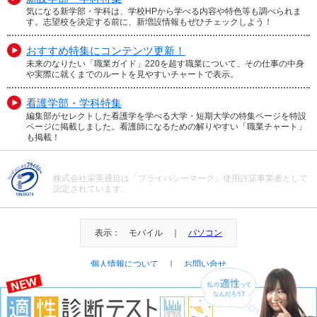
気になる新学部・学科は、学校HPから学べる内容や特色等も調べられま
す。志望校を決定する前に、新増設情報もぜひチェックしよう！
おすすめ特集にコンテンツ更新！
未来のなりたい「職業ガイド」220を超す職業について、その仕事の中身
や実際に就くまでのルートを見やすいチャートで表示。
看護学部・学科特集
編集部がセレクトした看護学を学べる大学・短期大学の特集ページを特設
ページに掲載しました。看護師になるための解りやすい「職業チャート」
も掲載！
株式会社栄美通信は「プライバシーマーク」使用許諾事業者として
認定されています。
表示： モバイル ｜
パソコン
個人情報について
｜
お問い合せ
＠Eibi Tsushin All Right Reserved.