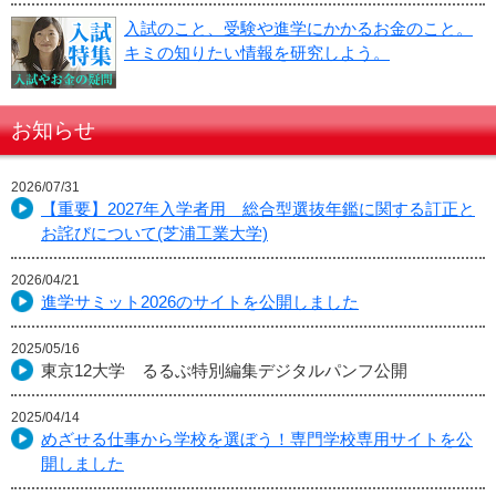
入試のこと、受験や進学にかかるお金のこと。
キミの知りたい情報を研究しよう。
お知らせ
2026/07/31
【重要】2027年入学者用 総合型選抜年鑑に関する訂正と
お詫びについて(芝浦工業大学)
2026/04/21
進学サミット2026のサイトを公開しました
2025/05/16
東京12大学 るるぶ特別編集デジタルパンフ公開
2025/04/14
めざせる仕事から学校を選ぼう！専門学校専用サイトを公
開しました