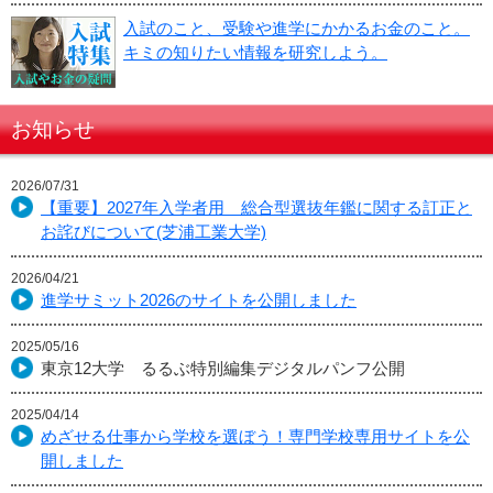
入試のこと、受験や進学にかかるお金のこと。
キミの知りたい情報を研究しよう。
お知らせ
2026/07/31
【重要】2027年入学者用 総合型選抜年鑑に関する訂正と
お詫びについて(芝浦工業大学)
2026/04/21
進学サミット2026のサイトを公開しました
2025/05/16
東京12大学 るるぶ特別編集デジタルパンフ公開
2025/04/14
めざせる仕事から学校を選ぼう！専門学校専用サイトを公
開しました