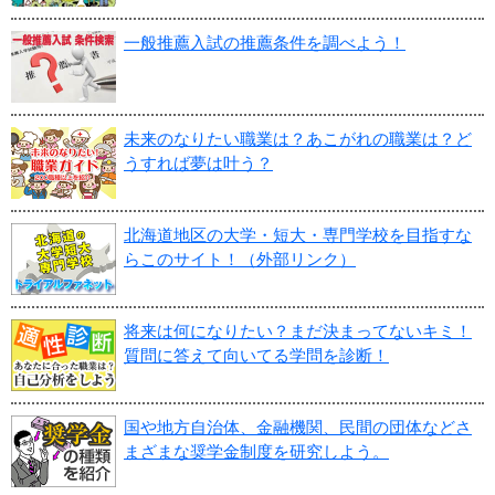
一般推薦入試の推薦条件を調べよう！
未来のなりたい職業は？あこがれの職業は？ど
うすれば夢は叶う？
北海道地区の大学・短大・専門学校を目指すな
らこのサイト！（外部リンク）
将来は何になりたい？まだ決まってないキミ！
質問に答えて向いてる学問を診断！
国や地方自治体、金融機関、民間の団体などさ
まざまな奨学金制度を研究しよう。