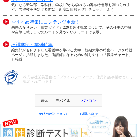
気になる新学部・学科は、学校HPから学べる内容や特色等も調べられま
す。志望校を決定する前に、新増設情報もぜひチェックしよう！
おすすめ特集にコンテンツ更新！
未来のなりたい「職業ガイド」220を超す職業について、その仕事の中身
や実際に就くまでのルートを見やすいチャートで表示。
看護学部・学科特集
編集部がセレクトした看護学を学べる大学・短期大学の特集ページを特設
ページに掲載しました。看護師になるための解りやすい「職業チャート」
も掲載！
株式会社栄美通信は「プライバシーマーク」使用許諾事業者として
認定されています。
表示： モバイル ｜
パソコン
個人情報について
｜
お問い合せ
＠Eibi Tsushin All Right Reserved.