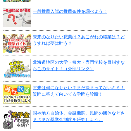
一般推薦入試の推薦条件を調べよう！
未来のなりたい職業は？あこがれの職業は？ど
うすれば夢は叶う？
北海道地区の大学・短大・専門学校を目指すな
らこのサイト！（外部リンク）
将来は何になりたい？まだ決まってないキミ！
質問に答えて向いてる学問を診断！
国や地方自治体、金融機関、民間の団体などさ
まざまな奨学金制度を研究しよう。