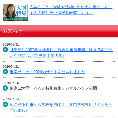
入試のこと、受験や進学にかかるお金のこと。
キミの知りたい情報を研究しよう。
お知らせ
2026/07/31
【重要】2027年入学者用 総合型選抜年鑑に関する訂正と
お詫びについて(芝浦工業大学)
2026/04/21
進学サミット2026のサイトを公開しました
2025/05/16
東京12大学 るるぶ特別編集デジタルパンフ公開
2025/04/14
めざせる仕事から学校を選ぼう！専門学校専用サイトを公
開しました