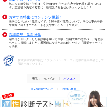
気になる新学部・学科は、学校HPから学べる内容や特色等も調べられま
す。志望校を決定する前に、新増設情報もぜひチェックしよう！
おすすめ特集にコンテンツ更新！
未来のなりたい「職業ガイド」220を超す職業について、その仕事の中身
や実際に就くまでのルートを見やすいチャートで表示。
看護学部・学科特集
編集部がセレクトした看護学を学べる大学・短期大学の特集ページを特設
ページに掲載しました。看護師になるための解りやすい「職業チャート」
も掲載！
株式会社栄美通信は「プライバシーマーク」使用許諾事業者として
認定されています。
表示： モバイル ｜
パソコン
個人情報について
｜
お問い合せ
＠Eibi Tsushin All Right Reserved.