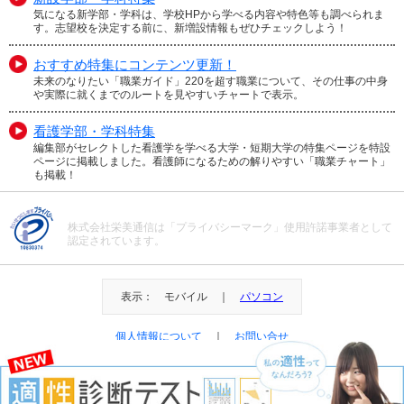
気になる新学部・学科は、学校HPから学べる内容や特色等も調べられま
す。志望校を決定する前に、新増設情報もぜひチェックしよう！
おすすめ特集にコンテンツ更新！
未来のなりたい「職業ガイド」220を超す職業について、その仕事の中身
や実際に就くまでのルートを見やすいチャートで表示。
看護学部・学科特集
編集部がセレクトした看護学を学べる大学・短期大学の特集ページを特設
ページに掲載しました。看護師になるための解りやすい「職業チャート」
も掲載！
株式会社栄美通信は「プライバシーマーク」使用許諾事業者として
認定されています。
表示： モバイル ｜
パソコン
個人情報について
｜
お問い合せ
＠Eibi Tsushin All Right Reserved.