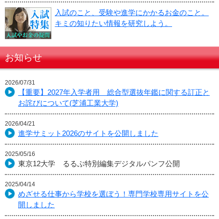
入試のこと、受験や進学にかかるお金のこと。
キミの知りたい情報を研究しよう。
お知らせ
2026/07/31
【重要】2027年入学者用 総合型選抜年鑑に関する訂正と
お詫びについて(芝浦工業大学)
2026/04/21
進学サミット2026のサイトを公開しました
2025/05/16
東京12大学 るるぶ特別編集デジタルパンフ公開
2025/04/14
めざせる仕事から学校を選ぼう！専門学校専用サイトを公
開しました