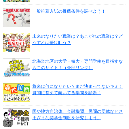
一般推薦入試の推薦条件を調べよう！
未来のなりたい職業は？あこがれの職業は？ど
うすれば夢は叶う？
北海道地区の大学・短大・専門学校を目指すな
らこのサイト！（外部リンク）
将来は何になりたい？まだ決まってないキミ！
質問に答えて向いてる学問を診断！
国や地方自治体、金融機関、民間の団体などさ
まざまな奨学金制度を研究しよう。