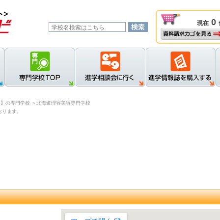
0
現在
資料請求カゴを見る
新規登録
ロ
道】の専門学校
＞北海道理容美容専門学校
おります。