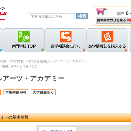
0
現在
資料請求カゴを見る
新規登録
ロ
福岡県】の専門学校
＞専門学校 福岡ビジュアルアーツ・アカデミー
・地図、を表示しております。
ルアーツ・アカデミー
学生寮使用可
大学併願あり
デミーの基本情報