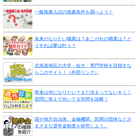
一般推薦入試の推薦条件を調べよう！
未来のなりたい職業は？あこがれの職業は？ど
うすれば夢は叶う？
北海道地区の大学・短大・専門学校を目指すな
らこのサイト！（外部リンク）
将来は何になりたい？まだ決まってないキミ！
質問に答えて向いてる学問を診断！
国や地方自治体、金融機関、民間の団体などさ
まざまな奨学金制度を研究しよう。