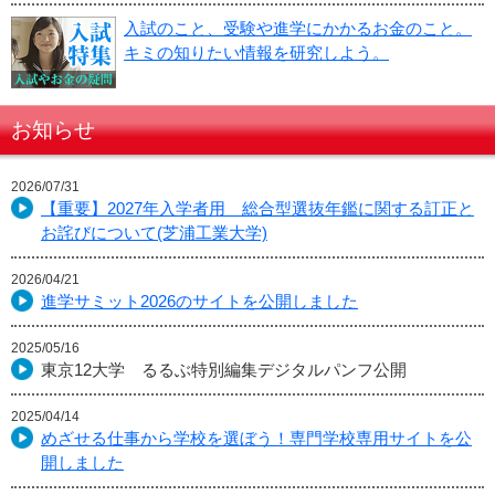
入試のこと、受験や進学にかかるお金のこと。
キミの知りたい情報を研究しよう。
お知らせ
2026/07/31
【重要】2027年入学者用 総合型選抜年鑑に関する訂正と
お詫びについて(芝浦工業大学)
2026/04/21
進学サミット2026のサイトを公開しました
2025/05/16
東京12大学 るるぶ特別編集デジタルパンフ公開
2025/04/14
めざせる仕事から学校を選ぼう！専門学校専用サイトを公
開しました