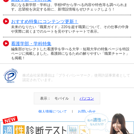
気になる新学部・学科は、学校HPから学べる内容や特色等も調べられま
す。志望校を決定する前に、新増設情報もぜひチェックしよう！
おすすめ特集にコンテンツ更新！
未来のなりたい「職業ガイド」220を超す職業について、その仕事の中身
や実際に就くまでのルートを見やすいチャートで表示。
看護学部・学科特集
編集部がセレクトした看護学を学べる大学・短期大学の特集ページを特設
ページに掲載しました。看護師になるための解りやすい「職業チャート」
も掲載！
株式会社栄美通信は「プライバシーマーク」使用許諾事業者として
認定されています。
表示： モバイル ｜
パソコン
個人情報について
｜
お問い合せ
＠Eibi Tsushin All Right Reserved.