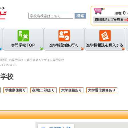
0
現在
資料請求カゴを見る
新規登録
ロ
福岡県】の専門学校
＞麻生建築＆デザイン専門学校
しております。
門学校
学生寮使用可
夜間(二部)あり
大学併願あり
大学通信併修あり