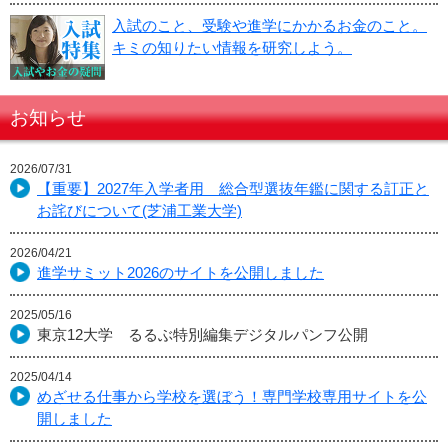
入試のこと、受験や進学にかかるお金のこと。
キミの知りたい情報を研究しよう。
お知らせ
2026/07/31
【重要】2027年入学者用 総合型選抜年鑑に関する訂正と
お詫びについて(芝浦工業大学)
2026/04/21
進学サミット2026のサイトを公開しました
2025/05/16
東京12大学 るるぶ特別編集デジタルパンフ公開
2025/04/14
めざせる仕事から学校を選ぼう！専門学校専用サイトを公
開しました