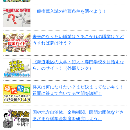
一般推薦入試の推薦条件を調べよう！
未来のなりたい職業は？あこがれの職業は？ど
うすれば夢は叶う？
北海道地区の大学・短大・専門学校を目指すな
らこのサイト！（外部リンク）
将来は何になりたい？まだ決まってないキミ！
質問に答えて向いてる学問を診断！
国や地方自治体、金融機関、民間の団体などさ
まざまな奨学金制度を研究しよう。