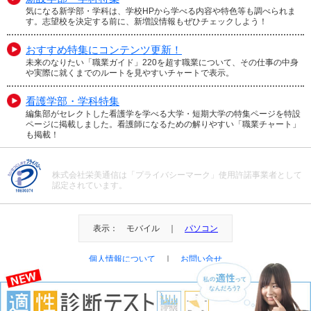
気になる新学部・学科は、学校HPから学べる内容や特色等も調べられま
す。志望校を決定する前に、新増設情報もぜひチェックしよう！
おすすめ特集にコンテンツ更新！
未来のなりたい「職業ガイド」220を超す職業について、その仕事の中身
や実際に就くまでのルートを見やすいチャートで表示。
看護学部・学科特集
編集部がセレクトした看護学を学べる大学・短期大学の特集ページを特設
ページに掲載しました。看護師になるための解りやすい「職業チャート」
も掲載！
株式会社栄美通信は「プライバシーマーク」使用許諾事業者として
認定されています。
表示： モバイル ｜
パソコン
個人情報について
｜
お問い合せ
＠Eibi Tsushin All Right Reserved.