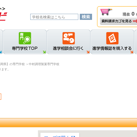
0
現在
資料請求カゴを見る
新規登録
ロ
福岡県】の専門学校
＞中村調理製菓専門学校
ります。