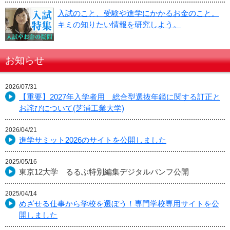
入試のこと、受験や進学にかかるお金のこと。
キミの知りたい情報を研究しよう。
お知らせ
2026/07/31
【重要】2027年入学者用 総合型選抜年鑑に関する訂正と
お詫びについて(芝浦工業大学)
2026/04/21
進学サミット2026のサイトを公開しました
2025/05/16
東京12大学 るるぶ特別編集デジタルパンフ公開
2025/04/14
めざせる仕事から学校を選ぼう！専門学校専用サイトを公
開しました