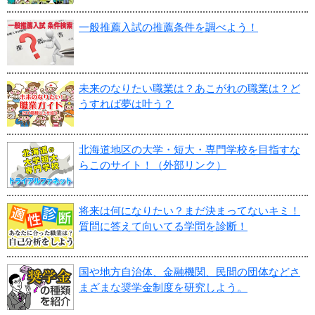
一般推薦入試の推薦条件を調べよう！
未来のなりたい職業は？あこがれの職業は？ど
うすれば夢は叶う？
北海道地区の大学・短大・専門学校を目指すな
らこのサイト！（外部リンク）
将来は何になりたい？まだ決まってないキミ！
質問に答えて向いてる学問を診断！
国や地方自治体、金融機関、民間の団体などさ
まざまな奨学金制度を研究しよう。