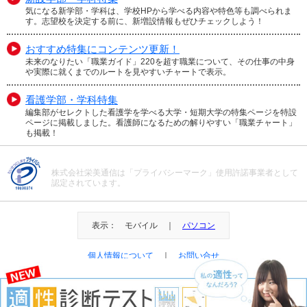
気になる新学部・学科は、学校HPから学べる内容や特色等も調べられま
す。志望校を決定する前に、新増設情報もぜひチェックしよう！
おすすめ特集にコンテンツ更新！
未来のなりたい「職業ガイド」220を超す職業について、その仕事の中身
や実際に就くまでのルートを見やすいチャートで表示。
看護学部・学科特集
編集部がセレクトした看護学を学べる大学・短期大学の特集ページを特設
ページに掲載しました。看護師になるための解りやすい「職業チャート」
も掲載！
株式会社栄美通信は「プライバシーマーク」使用許諾事業者として
認定されています。
表示： モバイル ｜
パソコン
個人情報について
｜
お問い合せ
＠Eibi Tsushin All Right Reserved.