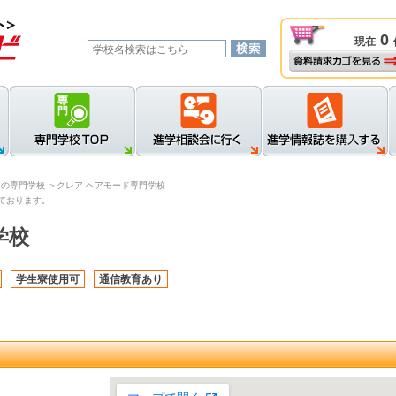
0
現在
資料請求カゴを見る
新規登録
ロ
】の専門学校
＞クレア ヘアモード専門学校
ております。
学校
学生寮使用可
通信教育あり