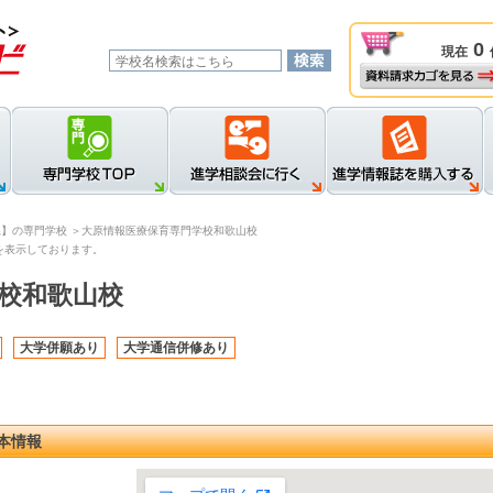
0
現在
資料請求カゴを見る
新規登録
ロ
県】の専門学校
＞大原情報医療保育専門学校和歌山校
を表示しております。
校和歌山校
大学併願あり
大学通信併修あり
本情報