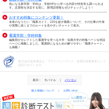
気になる新学部・学科は、学校HPから学べる内容や特色等も調べられま
す。志望校を決定する前に、新増設情報もぜひチェックしよう！
おすすめ特集にコンテンツ更新！
未来のなりたい「職業ガイド」220を超す職業について、その仕事の中身
や実際に就くまでのルートを見やすいチャートで表示。
看護学部・学科特集
編集部がセレクトした看護学を学べる大学・短期大学の特集ページを特設
ページに掲載しました。看護師になるための解りやすい「職業チャート」
も掲載！
株式会社栄美通信は「プライバシーマーク」使用許諾事業者として
認定されています。
表示： モバイル ｜
パソコン
個人情報について
｜
お問い合せ
＠Eibi Tsushin All Right Reserved.