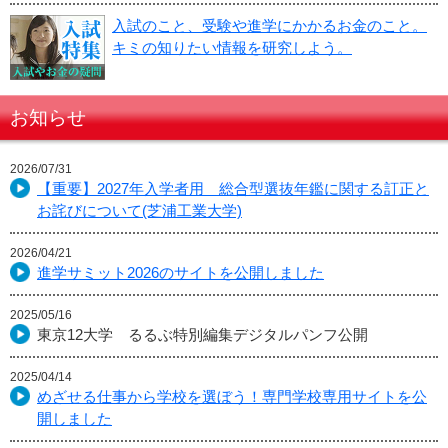
入試のこと、受験や進学にかかるお金のこと。
キミの知りたい情報を研究しよう。
お知らせ
2026/07/31
【重要】2027年入学者用 総合型選抜年鑑に関する訂正と
お詫びについて(芝浦工業大学)
2026/04/21
進学サミット2026のサイトを公開しました
2025/05/16
東京12大学 るるぶ特別編集デジタルパンフ公開
2025/04/14
めざせる仕事から学校を選ぼう！専門学校専用サイトを公
開しました