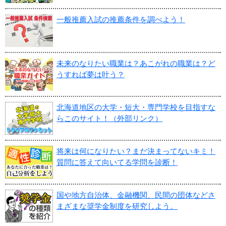
一般推薦入試の推薦条件を調べよう！
未来のなりたい職業は？あこがれの職業は？ど
うすれば夢は叶う？
北海道地区の大学・短大・専門学校を目指すな
らこのサイト！（外部リンク）
将来は何になりたい？まだ決まってないキミ！
質問に答えて向いてる学問を診断！
国や地方自治体、金融機関、民間の団体などさ
まざまな奨学金制度を研究しよう。