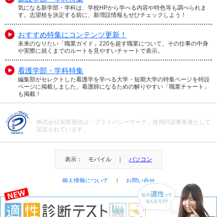
気になる新学部・学科は、学校HPから学べる内容や特色等も調べられま
す。志望校を決定する前に、新増設情報もぜひチェックしよう！
おすすめ特集にコンテンツ更新！
未来のなりたい「職業ガイド」220を超す職業について、その仕事の中身
や実際に就くまでのルートを見やすいチャートで表示。
看護学部・学科特集
編集部がセレクトした看護学を学べる大学・短期大学の特集ページを特設
ページに掲載しました。看護師になるための解りやすい「職業チャート」
も掲載！
株式会社栄美通信は「プライバシーマーク」使用許諾事業者として
認定されています。
表示： モバイル ｜
パソコン
個人情報について
｜
お問い合せ
＠Eibi Tsushin All Right Reserved.