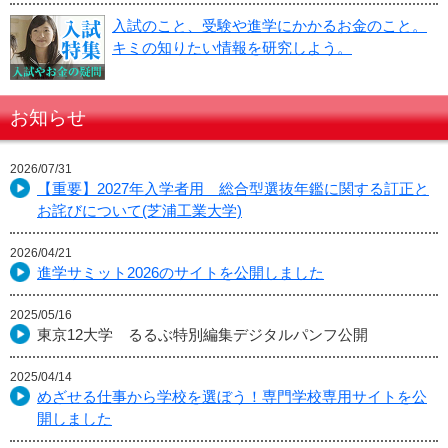
入試のこと、受験や進学にかかるお金のこと。
キミの知りたい情報を研究しよう。
お知らせ
2026/07/31
【重要】2027年入学者用 総合型選抜年鑑に関する訂正と
お詫びについて(芝浦工業大学)
2026/04/21
進学サミット2026のサイトを公開しました
2025/05/16
東京12大学 るるぶ特別編集デジタルパンフ公開
2025/04/14
めざせる仕事から学校を選ぼう！専門学校専用サイトを公
開しました