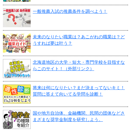
一般推薦入試の推薦条件を調べよう！
未来のなりたい職業は？あこがれの職業は？ど
うすれば夢は叶う？
北海道地区の大学・短大・専門学校を目指すな
らこのサイト！（外部リンク）
将来は何になりたい？まだ決まってないキミ！
質問に答えて向いてる学問を診断！
国や地方自治体、金融機関、民間の団体などさ
まざまな奨学金制度を研究しよう。