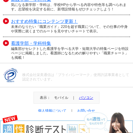
気になる新学部・学科は、学校HPから学べる内容や特色等も調べられま
す。志望校を決定する前に、新増設情報もぜひチェックしよう！
おすすめ特集にコンテンツ更新！
未来のなりたい「職業ガイド」220を超す職業について、その仕事の中身
や実際に就くまでのルートを見やすいチャートで表示。
看護学部・学科特集
編集部がセレクトした看護学を学べる大学・短期大学の特集ページを特設
ページに掲載しました。看護師になるための解りやすい「職業チャート」
も掲載！
株式会社栄美通信は「プライバシーマーク」使用許諾事業者として
認定されています。
表示： モバイル ｜
パソコン
個人情報について
｜
お問い合せ
＠Eibi Tsushin All Right Reserved.