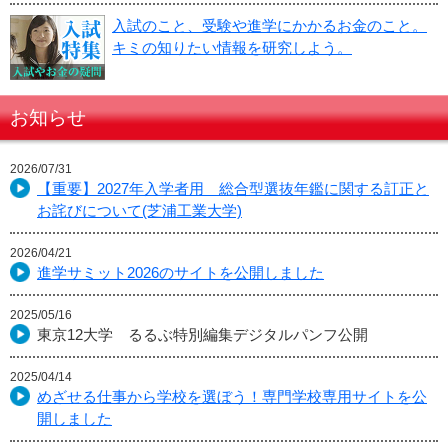
入試のこと、受験や進学にかかるお金のこと。
キミの知りたい情報を研究しよう。
お知らせ
2026/07/31
【重要】2027年入学者用 総合型選抜年鑑に関する訂正と
お詫びについて(芝浦工業大学)
2026/04/21
進学サミット2026のサイトを公開しました
2025/05/16
東京12大学 るるぶ特別編集デジタルパンフ公開
2025/04/14
めざせる仕事から学校を選ぼう！専門学校専用サイトを公
開しました