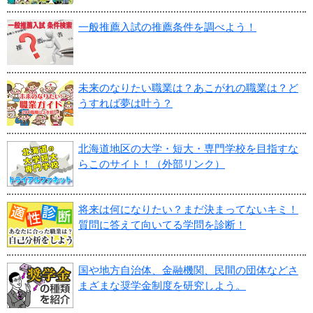
一般推薦入試の推薦条件を調べよう！
未来のなりたい職業は？あこがれの職業は？ど
うすれば夢は叶う？
北海道地区の大学・短大・専門学校を目指すな
らこのサイト！（外部リンク）
将来は何になりたい？まだ決まってないキミ！
質問に答えて向いてる学問を診断！
国や地方自治体、金融機関、民間の団体などさ
まざまな奨学金制度を研究しよう。