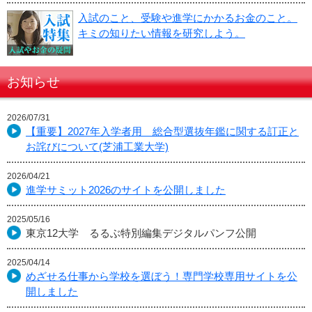
入試のこと、受験や進学にかかるお金のこと。
キミの知りたい情報を研究しよう。
お知らせ
2026/07/31
【重要】2027年入学者用 総合型選抜年鑑に関する訂正と
お詫びについて(芝浦工業大学)
2026/04/21
進学サミット2026のサイトを公開しました
2025/05/16
東京12大学 るるぶ特別編集デジタルパンフ公開
2025/04/14
めざせる仕事から学校を選ぼう！専門学校専用サイトを公
開しました