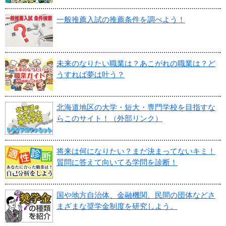
一般推薦入試の推薦条件を調べよう！
未来のなりたい職業は？あこがれの職業は？ど
うすれば夢は叶う？
北海道地区の大学・短大・専門学校を目指すな
らこのサイト！（外部リンク）
将来は何になりたい？まだ決まってないキミ！
質問に答えて向いてる学問を診断！
国や地方自治体、金融機関、民間の団体などさ
まざまな奨学金制度を研究しよう。