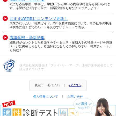
気になる新学部・学科は、学校HPから学べる内容や特色等も調べられま
す。志望校を決定する前に、新増設情報もぜひチェックしよう！
おすすめ特集にコンテンツ更新！
未来のなりたい「職業ガイド」220を超す職業について、その仕事の中身
や実際に就くまでのルートを見やすいチャートで表示。
看護学部・学科特集
編集部がセレクトした看護学を学べる大学・短期大学の特集ページを特設
ページに掲載しました。看護師になるための解りやすい「職業チャート」
も掲載！
株式会社栄美通信は「プライバシーマーク」使用許諾事業者として
認定されています。
表示： モバイル ｜
パソコン
個人情報について
｜
お問い合せ
＠Eibi Tsushin All Right Reserved.