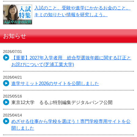
入試のこと、受験や進学にかかるお金のこと。
キミの知りたい情報を研究しよう。
お知らせ
2026/07/31
【重要】2027年入学者用 総合型選抜年鑑に関する訂正と
お詫びについて(芝浦工業大学)
2026/04/21
進学サミット2026のサイトを公開しました
2025/05/16
東京12大学 るるぶ特別編集デジタルパンフ公開
2025/04/14
めざせる仕事から学校を選ぼう！専門学校専用サイトを公
開しました