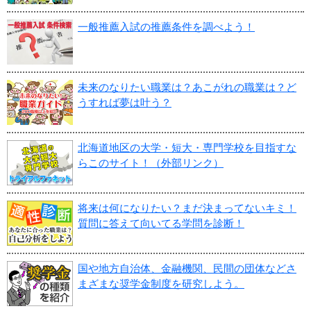
一般推薦入試の推薦条件を調べよう！
未来のなりたい職業は？あこがれの職業は？ど
うすれば夢は叶う？
北海道地区の大学・短大・専門学校を目指すな
らこのサイト！（外部リンク）
将来は何になりたい？まだ決まってないキミ！
質問に答えて向いてる学問を診断！
国や地方自治体、金融機関、民間の団体などさ
まざまな奨学金制度を研究しよう。