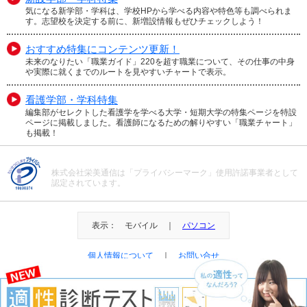
気になる新学部・学科は、学校HPから学べる内容や特色等も調べられま
す。志望校を決定する前に、新増設情報もぜひチェックしよう！
おすすめ特集にコンテンツ更新！
未来のなりたい「職業ガイド」220を超す職業について、その仕事の中身
や実際に就くまでのルートを見やすいチャートで表示。
看護学部・学科特集
編集部がセレクトした看護学を学べる大学・短期大学の特集ページを特設
ページに掲載しました。看護師になるための解りやすい「職業チャート」
も掲載！
株式会社栄美通信は「プライバシーマーク」使用許諾事業者として
認定されています。
表示： モバイル ｜
パソコン
個人情報について
｜
お問い合せ
＠Eibi Tsushin All Right Reserved.