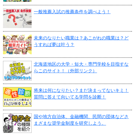
一般推薦入試の推薦条件を調べよう！
未来のなりたい職業は？あこがれの職業は？ど
うすれば夢は叶う？
北海道地区の大学・短大・専門学校を目指すな
らこのサイト！（外部リンク）
将来は何になりたい？まだ決まってないキミ！
質問に答えて向いてる学問を診断！
国や地方自治体、金融機関、民間の団体などさ
まざまな奨学金制度を研究しよう。