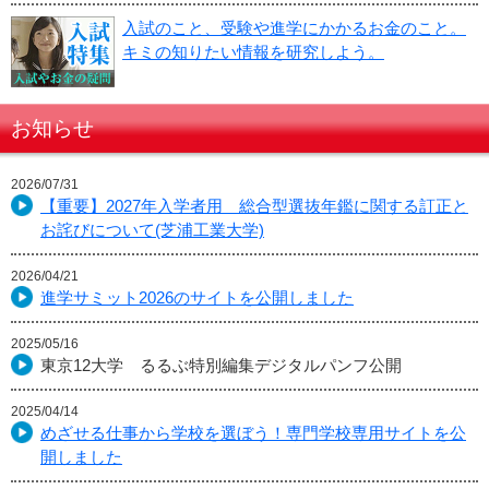
入試のこと、受験や進学にかかるお金のこと。
キミの知りたい情報を研究しよう。
お知らせ
2026/07/31
【重要】2027年入学者用 総合型選抜年鑑に関する訂正と
お詫びについて(芝浦工業大学)
2026/04/21
進学サミット2026のサイトを公開しました
2025/05/16
東京12大学 るるぶ特別編集デジタルパンフ公開
2025/04/14
めざせる仕事から学校を選ぼう！専門学校専用サイトを公
開しました