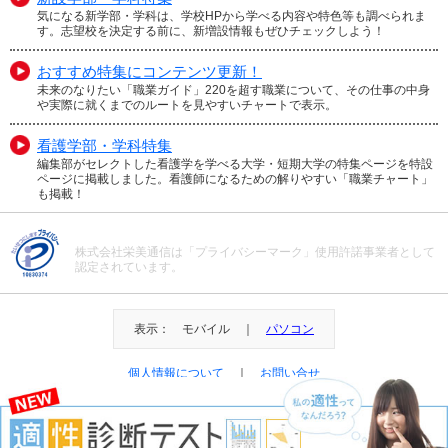
気になる新学部・学科は、学校HPから学べる内容や特色等も調べられま
す。志望校を決定する前に、新増設情報もぜひチェックしよう！
おすすめ特集にコンテンツ更新！
未来のなりたい「職業ガイド」220を超す職業について、その仕事の中身
や実際に就くまでのルートを見やすいチャートで表示。
看護学部・学科特集
編集部がセレクトした看護学を学べる大学・短期大学の特集ページを特設
ページに掲載しました。看護師になるための解りやすい「職業チャート」
も掲載！
株式会社栄美通信は「プライバシーマーク」使用許諾事業者として
認定されています。
表示： モバイル ｜
パソコン
個人情報について
｜
お問い合せ
＠Eibi Tsushin All Right Reserved.