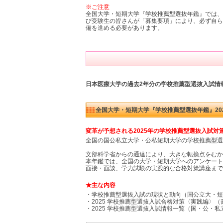
※ご注意
全国大学・短期大学『学校推薦型選抜年鑑』では、
び受験生の皆さんが「募集要項」により、必ず自ら
備を進める必要があります。
日本医療大学の過去2年分の学校推薦型選抜入試情
全国大学・短期大学『学校推薦型選抜年鑑』20
変革が予想される2025年の学校推薦型選抜入試対
全国の国公私立大学・公私短期大学の学校推薦型選
文部科学省からの通達により、大きな転換点をむか
本年鑑では、全国の大学・短期大学へのアンケート
面接・面談、学力試験の実践的な合格対策講座まで
★主な内容
・学校推薦型選抜入試の現状と動向（国公立大・短
・2025 学校推薦型選抜入試合格対策〈実践編〉
・2025 学校推薦型選抜入試情報一覧（国・公・