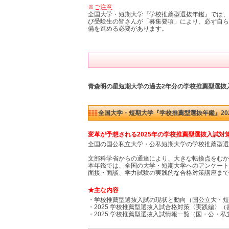
※ご注意
全国大学・短期大学『学校推薦型選抜年鑑』では、
び受験生の皆さんが「募集要項」により、必ず自ら
備を進める必要があります。
青森明の星短期大学の過去2年分の学校推薦型選抜
全国大学・短期大学『学校推薦型選抜年鑑』20
変革が予想される2025年の学校推薦型選抜入試対
全国の国公私立大学・公私短期大学の学校推薦型選
文部科学省からの通達により、大きな転換点をむか
本年鑑では、全国の大学・短期大学へのアンケート
面接・面談、学力試験の実践的な合格対策講座まで
★主な内容
・学校推薦型選抜入試の現状と動向（国公立大・短
・2025 学校推薦型選抜入試合格対策〈実践編〉
・2025 学校推薦型選抜入試情報一覧（国・公・