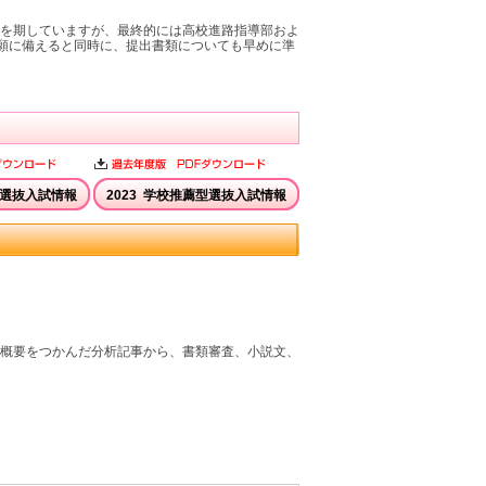
全を期していますが、最終的には高校進路指導部およ
願に備えると同時に、提出書類についても早めに準
型選抜入試情報
2023 学校推薦型選抜入試情報
や概要をつかんだ分析記事から、書類審査、小説文、