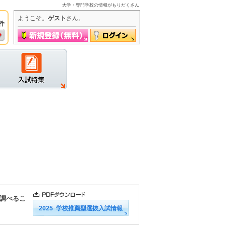
大学・専門学校の情報がもりだくさん
ようこそ。
ゲスト
さん。
件
グイン
学校資料請求プレゼントキャンペーン実施中
調べるこ
2025 学校推薦型選抜入試情報