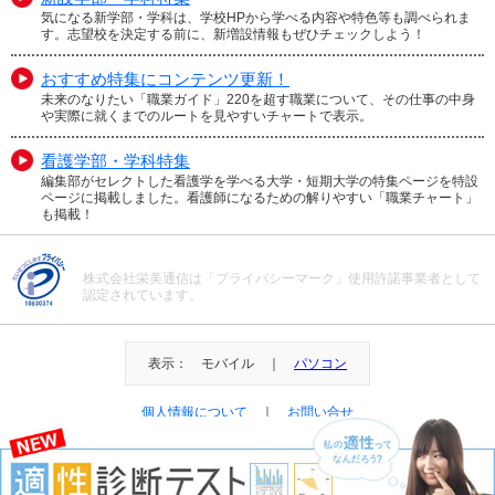
気になる新学部・学科は、学校HPから学べる内容や特色等も調べられま
す。志望校を決定する前に、新増設情報もぜひチェックしよう！
おすすめ特集にコンテンツ更新！
未来のなりたい「職業ガイド」220を超す職業について、その仕事の中身
や実際に就くまでのルートを見やすいチャートで表示。
看護学部・学科特集
編集部がセレクトした看護学を学べる大学・短期大学の特集ページを特設
ページに掲載しました。看護師になるための解りやすい「職業チャート」
も掲載！
株式会社栄美通信は「プライバシーマーク」使用許諾事業者として
認定されています。
表示： モバイル ｜
パソコン
個人情報について
｜
お問い合せ
＠Eibi Tsushin All Right Reserved.