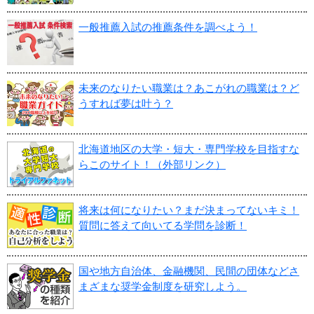
一般推薦入試の推薦条件を調べよう！
未来のなりたい職業は？あこがれの職業は？ど
うすれば夢は叶う？
北海道地区の大学・短大・専門学校を目指すな
らこのサイト！（外部リンク）
将来は何になりたい？まだ決まってないキミ！
質問に答えて向いてる学問を診断！
国や地方自治体、金融機関、民間の団体などさ
まざまな奨学金制度を研究しよう。