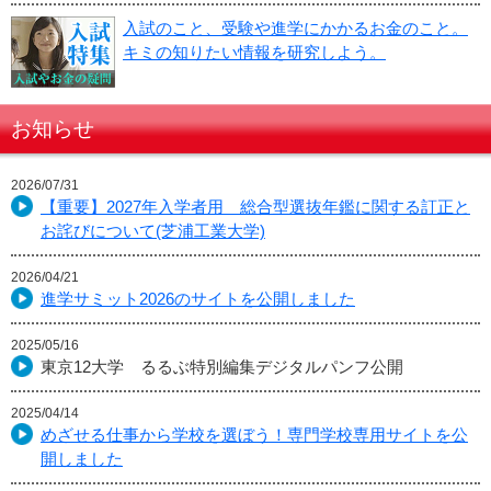
入試のこと、受験や進学にかかるお金のこと。
キミの知りたい情報を研究しよう。
お知らせ
2026/07/31
【重要】2027年入学者用 総合型選抜年鑑に関する訂正と
お詫びについて(芝浦工業大学)
2026/04/21
進学サミット2026のサイトを公開しました
2025/05/16
東京12大学 るるぶ特別編集デジタルパンフ公開
2025/04/14
めざせる仕事から学校を選ぼう！専門学校専用サイトを公
開しました