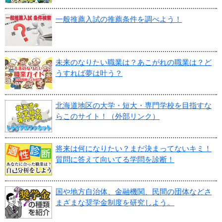
一般推薦入試の推薦条件を調べよう！
未来のなりたい職業は？あこがれの職業は？ど
うすれば夢は叶う？
北海道地区の大学・短大・専門学校を目指すな
らこのサイト！（外部リンク）
将来は何になりたい？まだ決まってないキミ！
質問に答えて向いてる学問を診断！
国や地方自治体、金融機関、民間の団体などさ
まざまな奨学金制度を研究しよう。