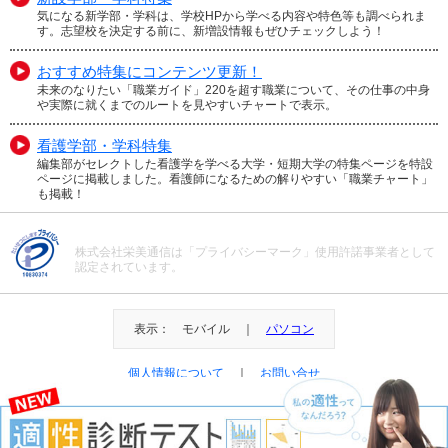
気になる新学部・学科は、学校HPから学べる内容や特色等も調べられま
す。志望校を決定する前に、新増設情報もぜひチェックしよう！
おすすめ特集にコンテンツ更新！
未来のなりたい「職業ガイド」220を超す職業について、その仕事の中身
や実際に就くまでのルートを見やすいチャートで表示。
看護学部・学科特集
編集部がセレクトした看護学を学べる大学・短期大学の特集ページを特設
ページに掲載しました。看護師になるための解りやすい「職業チャート」
も掲載！
株式会社栄美通信は「プライバシーマーク」使用許諾事業者として
認定されています。
表示： モバイル ｜
パソコン
個人情報について
｜
お問い合せ
＠Eibi Tsushin All Right Reserved.