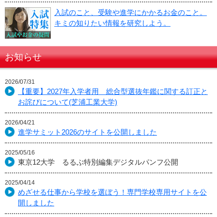
入試のこと、受験や進学にかかるお金のこと。
キミの知りたい情報を研究しよう。
お知らせ
2026/07/31
【重要】2027年入学者用 総合型選抜年鑑に関する訂正と
お詫びについて(芝浦工業大学)
2026/04/21
進学サミット2026のサイトを公開しました
2025/05/16
東京12大学 るるぶ特別編集デジタルパンフ公開
2025/04/14
めざせる仕事から学校を選ぼう！専門学校専用サイトを公
開しました