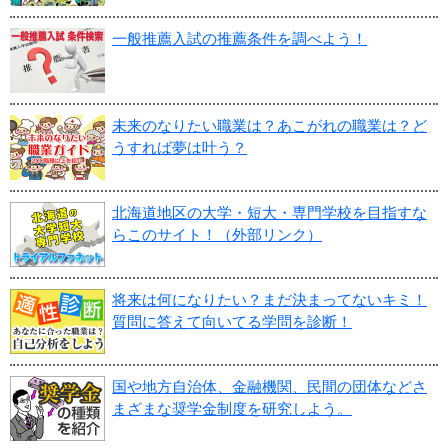
一般推薦入試の推薦条件を調べよう！
未来のなりたい職業は？あこがれの職業は？ど
うすれば夢は叶う？
北海道地区の大学・短大・専門学校を目指すな
らこのサイト！（外部リンク）
将来は何になりたい？まだ決まってないキミ！
質問に答えて向いてる学問を診断！
国や地方自治体、金融機関、民間の団体などさ
まざまな奨学金制度を研究しよう。