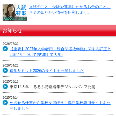
入試のこと、受験や進学にかかるお金のこと。
キミの知りたい情報を研究しよう。
お知らせ
2026/07/31
【重要】2027年入学者用 総合型選抜年鑑に関する訂正と
お詫びについて(芝浦工業大学)
2026/04/21
進学サミット2026のサイトを公開しました
2025/05/16
東京12大学 るるぶ特別編集デジタルパンフ公開
2025/04/14
めざせる仕事から学校を選ぼう！専門学校専用サイトを公
開しました