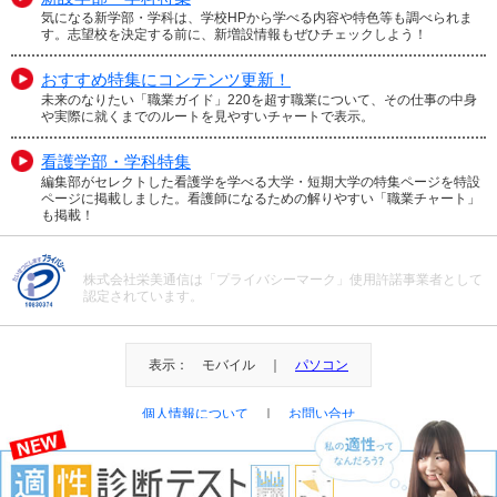
気になる新学部・学科は、学校HPから学べる内容や特色等も調べられま
す。志望校を決定する前に、新増設情報もぜひチェックしよう！
おすすめ特集にコンテンツ更新！
未来のなりたい「職業ガイド」220を超す職業について、その仕事の中身
や実際に就くまでのルートを見やすいチャートで表示。
看護学部・学科特集
編集部がセレクトした看護学を学べる大学・短期大学の特集ページを特設
ページに掲載しました。看護師になるための解りやすい「職業チャート」
も掲載！
株式会社栄美通信は「プライバシーマーク」使用許諾事業者として
認定されています。
表示： モバイル ｜
パソコン
個人情報について
｜
お問い合せ
＠Eibi Tsushin All Right Reserved.