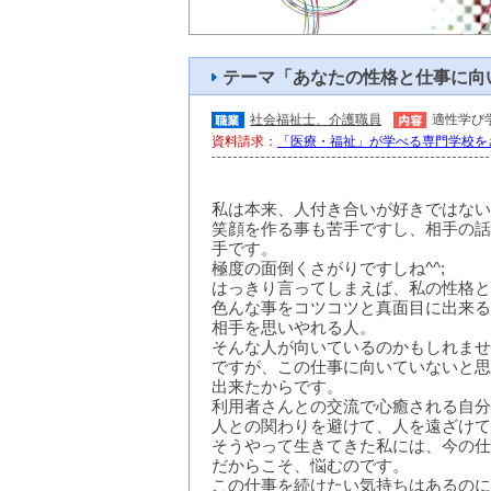
テーマ「あなたの性格と仕事に向
社会福祉士、介護職員
適性
学び
資料請求：
「医療・福祉」が学べる専門学校を
私は本来、人付き合いが好きではない
笑顔を作る事も苦手ですし、相手の話
手です。
極度の面倒くさがりですしね^^;
はっきり言ってしまえば、私の性格と
色んな事をコツコツと真面目に出来る
相手を思いやれる人。
そんな人が向いているのかもしれませ
ですが、この仕事に向いていないと思
出来たからです。
利用者さんとの交流で心癒される自分
人との関わりを避けて、人を遠ざけて
そうやって生きてきた私には、今の仕
だからこそ、悩むのです。
この仕事を続けたい気持ちはあるのに