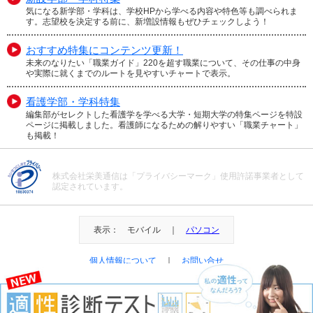
気になる新学部・学科は、学校HPから学べる内容や特色等も調べられま
す。志望校を決定する前に、新増設情報もぜひチェックしよう！
おすすめ特集にコンテンツ更新！
未来のなりたい「職業ガイド」220を超す職業について、その仕事の中身
や実際に就くまでのルートを見やすいチャートで表示。
看護学部・学科特集
編集部がセレクトした看護学を学べる大学・短期大学の特集ページを特設
ページに掲載しました。看護師になるための解りやすい「職業チャート」
も掲載！
株式会社栄美通信は「プライバシーマーク」使用許諾事業者として
認定されています。
表示： モバイル ｜
パソコン
個人情報について
｜
お問い合せ
＠Eibi Tsushin All Right Reserved.