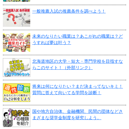
一般推薦入試の推薦条件を調べよう！
未来のなりたい職業は？あこがれの職業は？ど
うすれば夢は叶う？
北海道地区の大学・短大・専門学校を目指すな
らこのサイト！（外部リンク）
将来は何になりたい？まだ決まってないキミ！
質問に答えて向いてる学問を診断！
国や地方自治体、金融機関、民間の団体などさ
まざまな奨学金制度を研究しよう。