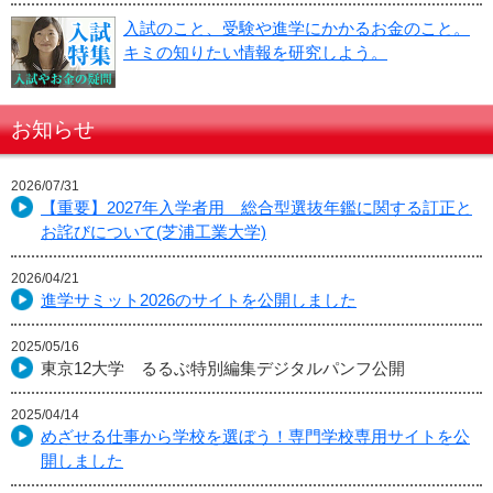
入試のこと、受験や進学にかかるお金のこと。
キミの知りたい情報を研究しよう。
お知らせ
2026/07/31
【重要】2027年入学者用 総合型選抜年鑑に関する訂正と
お詫びについて(芝浦工業大学)
2026/04/21
進学サミット2026のサイトを公開しました
2025/05/16
東京12大学 るるぶ特別編集デジタルパンフ公開
2025/04/14
めざせる仕事から学校を選ぼう！専門学校専用サイトを公
開しました