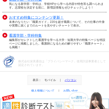
気になる新学部・学科は、学校HPから学べる内容や特色等も調べられま
す。志望校を決定する前に、新増設情報もぜひチェックしよう！
おすすめ特集にコンテンツ更新！
未来のなりたい「職業ガイド」220を超す職業について、その仕事の中身
や実際に就くまでのルートを見やすいチャートで表示。
看護学部・学科特集
編集部がセレクトした看護学を学べる大学・短期大学の特集ページを特設
ページに掲載しました。看護師になるための解りやすい「職業チャート」
も掲載！
株式会社栄美通信は「プライバシーマーク」使用許諾事業者として
認定されています。
表示： モバイル ｜
パソコン
個人情報について
｜
お問い合せ
＠Eibi Tsushin All Right Reserved.