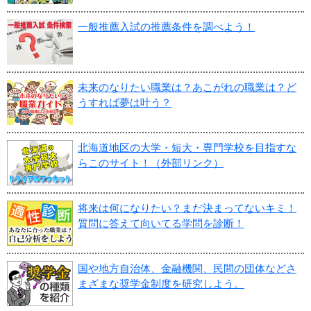
一般推薦入試の推薦条件を調べよう！
未来のなりたい職業は？あこがれの職業は？ど
うすれば夢は叶う？
北海道地区の大学・短大・専門学校を目指すな
らこのサイト！（外部リンク）
将来は何になりたい？まだ決まってないキミ！
質問に答えて向いてる学問を診断！
国や地方自治体、金融機関、民間の団体などさ
まざまな奨学金制度を研究しよう。