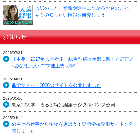
入試のこと、受験や進学にかかるお金のこと。
キミの知りたい情報を研究しよう。
お知らせ
2026/07/31
【重要】2027年入学者用 総合型選抜年鑑に関する訂正と
お詫びについて(芝浦工業大学)
2026/04/21
進学サミット2026のサイトを公開しました
2025/05/16
東京12大学 るるぶ特別編集デジタルパンフ公開
2025/04/14
めざせる仕事から学校を選ぼう！専門学校専用サイトを公
開しました