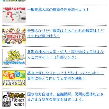
一般推薦入試の推薦条件を調べよう！
未来のなりたい職業は？あこがれの職業は？ど
うすれば夢は叶う？
北海道地区の大学・短大・専門学校を目指すな
らこのサイト！（外部リンク）
将来は何になりたい？まだ決まってないキミ！
質問に答えて向いてる学問を診断！
国や地方自治体、金融機関、民間の団体などさ
まざまな奨学金制度を研究しよう。