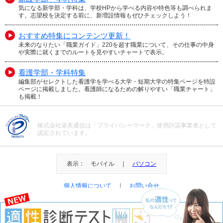
気になる新学部・学科は、学校HPから学べる内容や特色等も調べられま
す。志望校を決定する前に、新増設情報もぜひチェックしよう！
おすすめ特集にコンテンツ更新！
未来のなりたい「職業ガイド」220を超す職業について、その仕事の中身
や実際に就くまでのルートを見やすいチャートで表示。
看護学部・学科特集
編集部がセレクトした看護学を学べる大学・短期大学の特集ページを特設
ページに掲載しました。看護師になるための解りやすい「職業チャート」
も掲載！
株式会社栄美通信は「プライバシーマーク」使用許諾事業者として
認定されています。
表示： モバイル ｜
パソコン
個人情報について
｜
お問い合せ
＠Eibi Tsushin All Right Reserved.