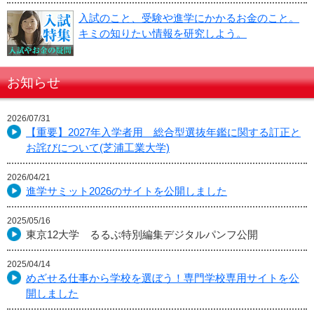
入試のこと、受験や進学にかかるお金のこと。
キミの知りたい情報を研究しよう。
お知らせ
2026/07/31
【重要】2027年入学者用 総合型選抜年鑑に関する訂正と
お詫びについて(芝浦工業大学)
2026/04/21
進学サミット2026のサイトを公開しました
2025/05/16
東京12大学 るるぶ特別編集デジタルパンフ公開
2025/04/14
めざせる仕事から学校を選ぼう！専門学校専用サイトを公
開しました