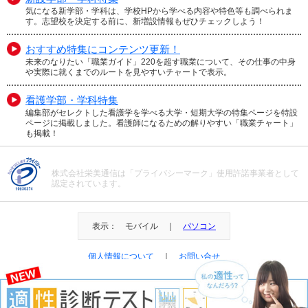
気になる新学部・学科は、学校HPから学べる内容や特色等も調べられま
す。志望校を決定する前に、新増設情報もぜひチェックしよう！
おすすめ特集にコンテンツ更新！
未来のなりたい「職業ガイド」220を超す職業について、その仕事の中身
や実際に就くまでのルートを見やすいチャートで表示。
看護学部・学科特集
編集部がセレクトした看護学を学べる大学・短期大学の特集ページを特設
ページに掲載しました。看護師になるための解りやすい「職業チャート」
も掲載！
株式会社栄美通信は「プライバシーマーク」使用許諾事業者として
認定されています。
表示： モバイル ｜
パソコン
個人情報について
｜
お問い合せ
＠Eibi Tsushin All Right Reserved.