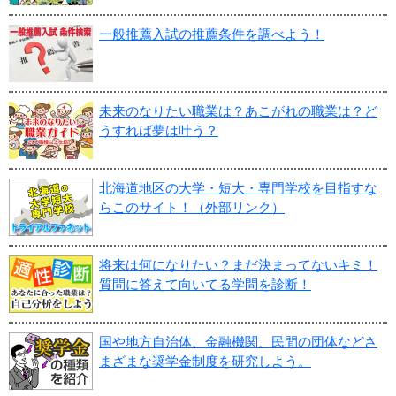
一般推薦入試の推薦条件を調べよう！
未来のなりたい職業は？あこがれの職業は？ど
うすれば夢は叶う？
北海道地区の大学・短大・専門学校を目指すな
らこのサイト！（外部リンク）
将来は何になりたい？まだ決まってないキミ！
質問に答えて向いてる学問を診断！
国や地方自治体、金融機関、民間の団体などさ
まざまな奨学金制度を研究しよう。