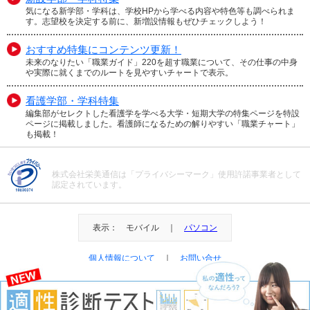
気になる新学部・学科は、学校HPから学べる内容や特色等も調べられま
す。志望校を決定する前に、新増設情報もぜひチェックしよう！
おすすめ特集にコンテンツ更新！
未来のなりたい「職業ガイド」220を超す職業について、その仕事の中身
や実際に就くまでのルートを見やすいチャートで表示。
看護学部・学科特集
編集部がセレクトした看護学を学べる大学・短期大学の特集ページを特設
ページに掲載しました。看護師になるための解りやすい「職業チャート」
も掲載！
株式会社栄美通信は「プライバシーマーク」使用許諾事業者として
認定されています。
表示： モバイル ｜
パソコン
個人情報について
｜
お問い合せ
＠Eibi Tsushin All Right Reserved.