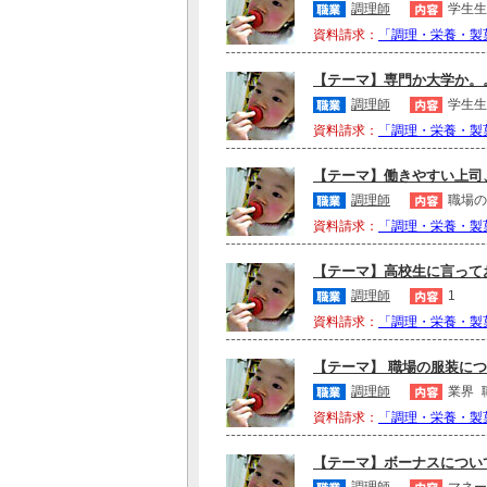
調理師
学生生
資料請求：
「調理・栄養・製
【テーマ】専門か大学か。。 
調理師
学生生
資料請求：
「調理・栄養・製
【テーマ】働きやすい上司、
調理師
職場の
資料請求：
「調理・栄養・製
【テーマ】高校生に言ってお
調理師
1
資料請求：
「調理・栄養・製
【テーマ】 職場の服装につ
調理師
業界
資料請求：
「調理・栄養・製
【テーマ】ボーナスについて。