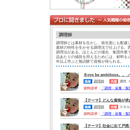
調理師
調理師とは素材を生かし、衛生面にも配慮
素材の特性を生かせる調理法で仕上げる。
調理法がある。ほとんどの場合、集団作業
品あたりの値段を抑えるためには、材料を
年以上学ぶと無試験で資格が得られる。
Ｂoys be ambitious。。
調理師
適性
資料請求：
「調理・栄養・製
【テーマ】どんな資格が求め
調理師
スキル
資料請求：
「調理・栄養・製
【テーマ】社会に出て戸惑っ