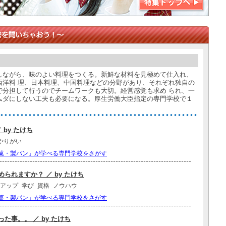
しながら、味のよい料理をつくる。新鮮な材料を見極めて仕入れ、
西洋料 理、日本料理、中国料理などの分野があり、それぞれ独自の
で分担して行うのでチームワークも大切。経営感覚も求め られ、一
ムダにしない工夫も必要になる。厚生労働大臣指定の専門学校で１
 ／ by たけち
やりがい
菓・製パン」が学べる専門学校をさがす
られますか？ ／ by たけち
アップ
学び
資格
ノウハウ
菓・製パン」が学べる専門学校をさがす
た事。。 ／ by たけち