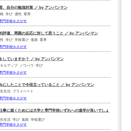
、自分の勉強対策 ／ by アンパンマン
格
学び
適性
業界
専門学校をさがす
評価、周囲の反応に対して思うこと ／ by アンパンマン
性
学び
学校選び
進路
業界
専門学校をさがす
していますか？ ／ by アンパンマン
キルアップ
ノウハウ
学び
専門学校をさがす
にしたことで今役立っていること ／ by アンパンマン
生生活
プライベート
専門学校をさがす
仕事に就くためには大学と専門学校いずれへの進学が良いでしょ
生生活
学び
進路
学校選び
専門学校をさがす