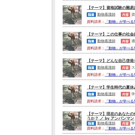
【テーマ】資格試験の難易度
動物看護師
資
資料請求：
「動物」が学べる
【テーマ】この仕事の社会的
動物看護師
適
資料請求：
「動物」が学べる
【テーマ】どんな自己啓発を
動物看護師
ス
資料請求：
「動物」が学べる
【テーマ】学生時代の夏休み
動物看護師
学
資料請求：
「動物」が学べる
【テーマ】現在のあなたの
うか？ ／ by アンパンマン
動物看護師
学
資料請求：
「動物」が学べる