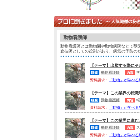
動物看護師
動物看護師とは動物園や動物病院などで獣
査技師としての役割があり、病気の予防の
【テーマ】出願する際にその
動物看護師
学
資料請求：
「動物」が学べる
【テーマ】この業界の転職事
動物看護師
転
資料請求：
「動物」が学べる
【テーマ】この業界に進む人
動物看護師
ス
資料請求：
「動物」が学べる