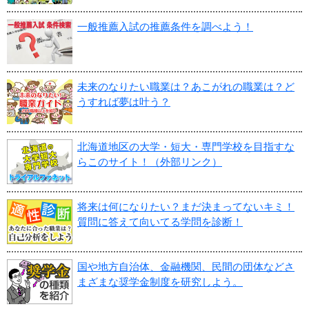
一般推薦入試の推薦条件を調べよう！
未来のなりたい職業は？あこがれの職業は？ど
うすれば夢は叶う？
北海道地区の大学・短大・専門学校を目指すな
らこのサイト！（外部リンク）
将来は何になりたい？まだ決まってないキミ！
質問に答えて向いてる学問を診断！
国や地方自治体、金融機関、民間の団体などさ
まざまな奨学金制度を研究しよう。