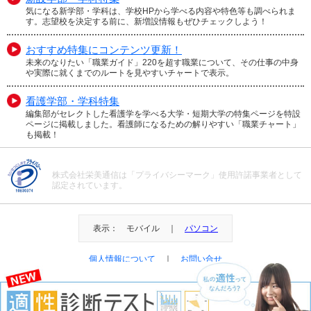
気になる新学部・学科は、学校HPから学べる内容や特色等も調べられま
す。志望校を決定する前に、新増設情報もぜひチェックしよう！
おすすめ特集にコンテンツ更新！
未来のなりたい「職業ガイド」220を超す職業について、その仕事の中身
や実際に就くまでのルートを見やすいチャートで表示。
看護学部・学科特集
編集部がセレクトした看護学を学べる大学・短期大学の特集ページを特設
ページに掲載しました。看護師になるための解りやすい「職業チャート」
も掲載！
株式会社栄美通信は「プライバシーマーク」使用許諾事業者として
認定されています。
表示： モバイル ｜
パソコン
個人情報について
｜
お問い合せ
＠Eibi Tsushin All Right Reserved.