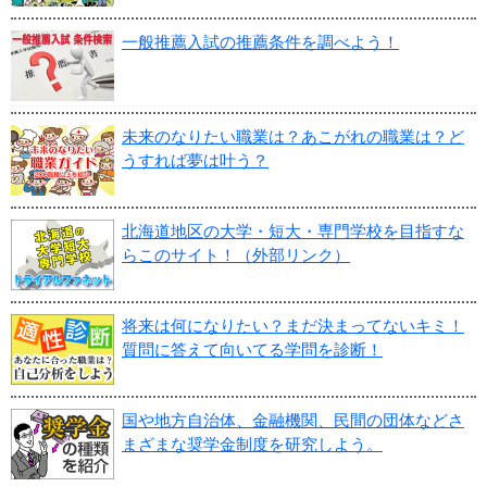
一般推薦入試の推薦条件を調べよう！
未来のなりたい職業は？あこがれの職業は？ど
うすれば夢は叶う？
北海道地区の大学・短大・専門学校を目指すな
らこのサイト！（外部リンク）
将来は何になりたい？まだ決まってないキミ！
質問に答えて向いてる学問を診断！
国や地方自治体、金融機関、民間の団体などさ
まざまな奨学金制度を研究しよう。