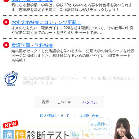
気になる新学部・学科は、学校HPから学べる内容や特色等も調べられま
す。志望校を決定する前に、新増設情報もぜひチェックしよう！
おすすめ特集にコンテンツ更新！
未来のなりたい「職業ガイド」220を超す職業について、その仕事の中身
や実際に就くまでのルートを見やすいチャートで表示。
看護学部・学科特集
編集部がセレクトした看護学を学べる大学・短期大学の特集ページを特設
ページに掲載しました。看護師になるための解りやすい「職業チャート」
も掲載！
株式会社栄美通信は「プライバシーマーク」使用許諾事業者として
認定されています。
表示： モバイル ｜
パソコン
個人情報について
｜
お問い合せ
＠Eibi Tsushin All Right Reserved.