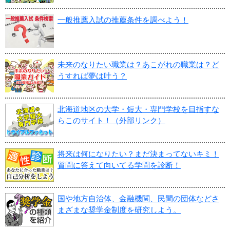
一般推薦入試の推薦条件を調べよう！
未来のなりたい職業は？あこがれの職業は？ど
うすれば夢は叶う？
北海道地区の大学・短大・専門学校を目指すな
らこのサイト！（外部リンク）
将来は何になりたい？まだ決まってないキミ！
質問に答えて向いてる学問を診断！
国や地方自治体、金融機関、民間の団体などさ
まざまな奨学金制度を研究しよう。