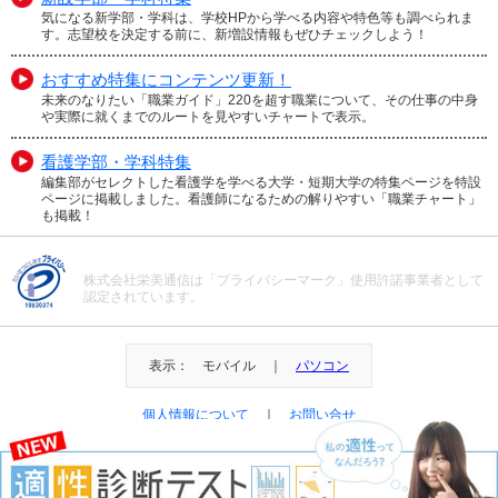
気になる新学部・学科は、学校HPから学べる内容や特色等も調べられま
す。志望校を決定する前に、新増設情報もぜひチェックしよう！
おすすめ特集にコンテンツ更新！
未来のなりたい「職業ガイド」220を超す職業について、その仕事の中身
や実際に就くまでのルートを見やすいチャートで表示。
看護学部・学科特集
編集部がセレクトした看護学を学べる大学・短期大学の特集ページを特設
ページに掲載しました。看護師になるための解りやすい「職業チャート」
も掲載！
株式会社栄美通信は「プライバシーマーク」使用許諾事業者として
認定されています。
表示： モバイル ｜
パソコン
個人情報について
｜
お問い合せ
＠Eibi Tsushin All Right Reserved.